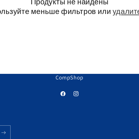
Продукты не найдены
ользуйте меньше фильтров или
удалит
CompShop
Facebook
Instagram