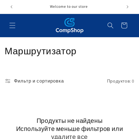
Перейти
к
Welcome to our store
контенту
Корзина
К
Маршрутизатор
о
л
Фильтр и сортировка
Продуктов: 0
л
е
к
Продукты не найдены
ц
Используйте меньше фильтров или
и
удалите все