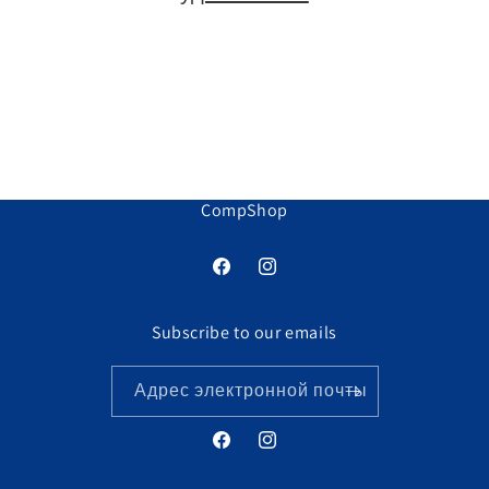
я
:
CompShop
Facebook
Instagram
Subscribe to our emails
Адрес электронной почты
Facebook
Instagram