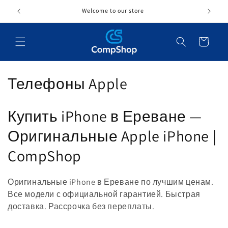
Перейти
к
Welcome to our store
контенту
Корзина
К
Телефоны Apple
о
Купить iPhone в Ереване —
л
Оригинальные Apple iPhone |
л
CompShop
е
к
Оригинальные iPhone в Ереване по лучшим ценам.
Все модели с официальной гарантией. Быстрая
ц
доставка. Рассрочка без переплаты.
и