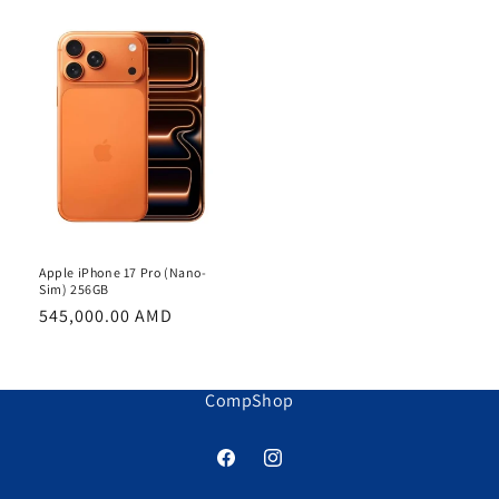
Apple iPhone 17 Pro (Nano-
Sim) 256GB
Обычная
545,000.00 AMD
цена
CompShop
Facebook
Instagram