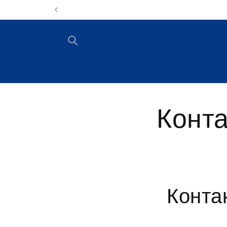
Перейти
к
контенту
Конта
Конта