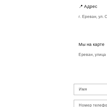
📍 Адрес
г. Ереван, ул.
Мы на карте
Ереван, улица
Ф
Имя
о
р
Номер телеф