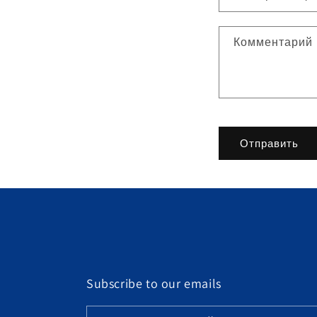
м
а
Комментарий
д
л
я
с
в
Отправить
я
з
и
Subscribe to our emails