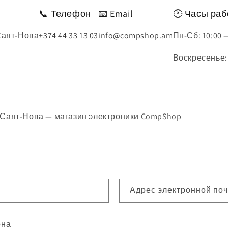
📞 Телефон
📧 Email
🕐 Часы ра
 Саят-Нова
+374 44 33 13 03
info@compshop.am
Пн-Сб: 10:00 
Воскресенье:
 Саят-Нова — магазин электроники CompShop
Адрес электронной по
она