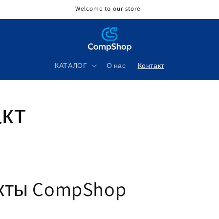
Welcome to our store
КАТАЛОГ
О нас
Контакт
кт
кты CompShop