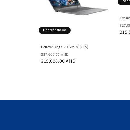
Рас
Lenov
Обы
327,0
Распродажа
цен
315,
Lenovo Yoga 7 16IML9 (Flip)
Обычная
Цена
327,000.00 AMD
цена
315,000.00 AMD
со
скидкой