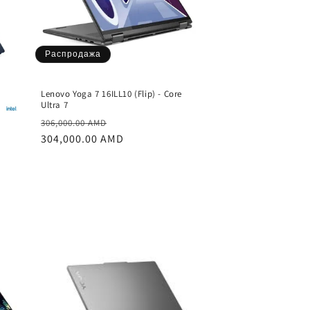
Распродажа
Lenovo Yoga 7 16ILL10 (Flip) - Core
Ultra 7
Обычная
Цена
306,000.00 AMD
цена
304,000.00 AMD
со
скидкой