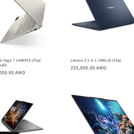
o Yoga 7 14AKP10 (Flip)
Lenovo 5 2 in 1 14IAL10 (Flip)
ell)
Обычная
255,000.00 AMD
чная
000.00 AMD
цена
а