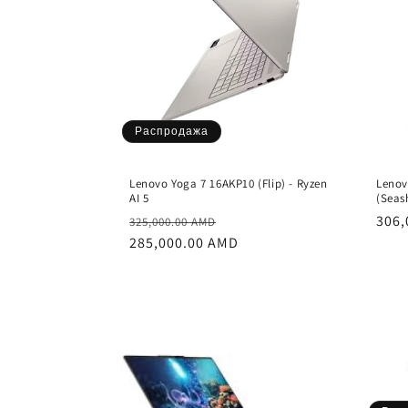
к
ц
и
Распродажа
я
Lenovo Yoga 7 16AKP10 (Flip) - Ryzen
Lenov
:
AI 5
(Seash
Обычная
Цена
Обы
306,
325,000.00 AMD
цена
285,000.00 AMD
со
цен
скидкой