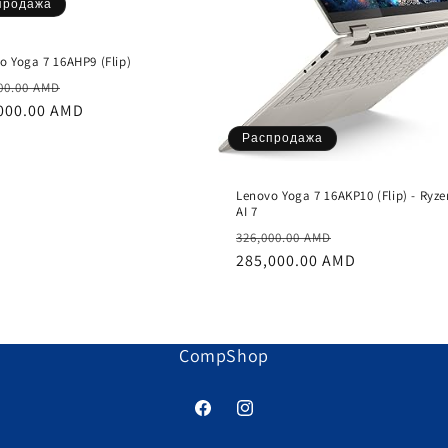
продажа
o Yoga 7 16AHP9 (Flip)
чная
Цена
00.00 AMD
а
000.00 AMD
со
скидкой
Распродажа
Lenovo Yoga 7 16AKP10 (Flip) - Ryze
AI 7
Обычная
Цена
326,000.00 AMD
цена
285,000.00 AMD
со
скидкой
CompShop
Facebook
Instagram