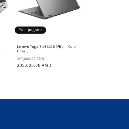
Распродажа
Lenovo Yoga 7 16ILL10 (Flip) - Core
Ultra 5
n
Обычная
Цена
347,000.00 AMD
цена
305,000.00 AMD
со
скидкой