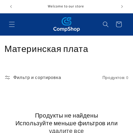
Перейти
к
Welcome to our store
контенту
Корзина
К
Материнская плата
о
л
Фильтр и сортировка
Продуктов: 0
л
е
к
Продукты не найдены
ц
Используйте меньше фильтров или
и
удалите все