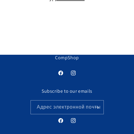
я
:
CompShop
Facebook
Instagram
Subscribe to our emails
Адрес электронной почты
Facebook
Instagram