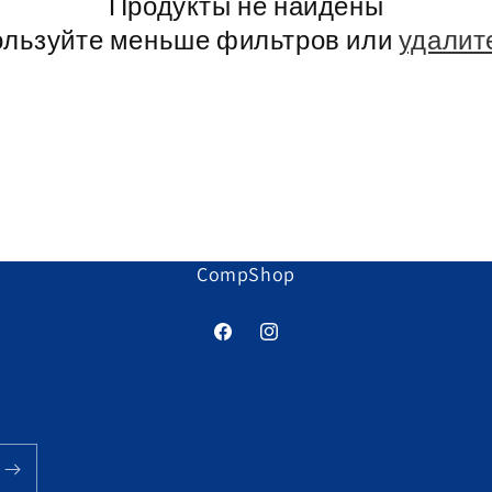
Продукты не найдены
ользуйте меньше фильтров или
удалит
CompShop
Facebook
Instagram