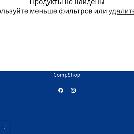
Продукты не найдены
ользуйте меньше фильтров или
удалит
CompShop
Facebook
Instagram