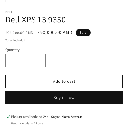
Open
media
1
DELL
Dell XPS 13 9350
in
modal
Regular
Sale
490,000.00 AMD
494,000.00 AMD
Sale
price
price
Taxes included.
Quantity
Quantity
Decrease
Increase
quantity
quantity
for
for
Dell
Dell
Add to cart
XPS
XPS
13
13
Buy it now
9350
9350
Pickup available at
24/1 Sayat-Nova Avenue
Usually ready in 2 hours