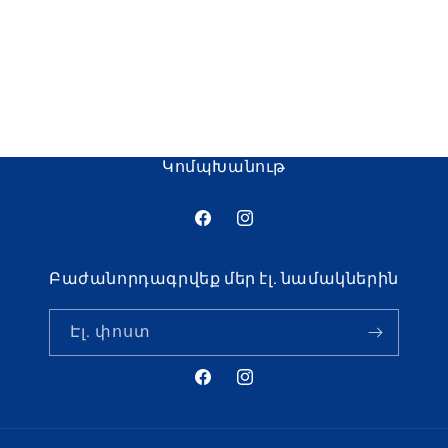
o
n
:
ԿոմպԽանութ
Ֆեյսբուք
Ինստագրամ
Բաժանորդագրվեք մեր էլ. նամակներին
Էլ. փոստ
Ֆեյսբուք
Ինստագրամ