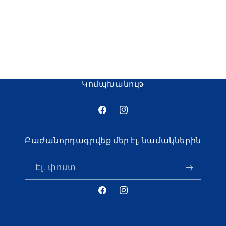
o
n
:
ԿոմպԽանութ
Ֆեյսբուք
Ինստագրամ
Բաժանորդագրվեք մեր էլ. նամակներին
Էլ. փոստ
Ֆեյսբուք
Ինստագրամ